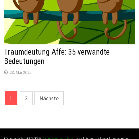
Traumdeutung Affe: 35 verwandte
Bedeutungen
23. Mai 2025
Beitragsnavigation
1
2
Nächste
Copyright © 2026
Traumdeutung
. In chinesischen Legenden