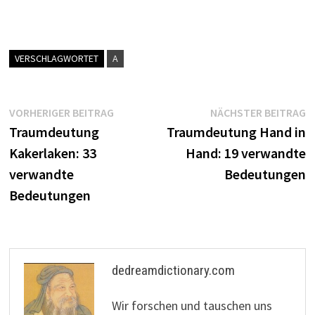
VERSCHLAGWORTET
A
Beitragsnavigation
Vorheriger
N
VORHERIGER BEITRAG
NÄCHSTER BEITRAG
Beitrag:
B
Traumdeutung
Traumdeutung Hand in
Kakerlaken: 33
Hand: 19 verwandte
verwandte
Bedeutungen
Bedeutungen
dedreamdictionary.com
Wir forschen und tauschen uns