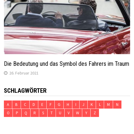
Die Bedeutung und das Symbol des Fahrers im Traum
26. Februar 2021
SCHLAGWÖRTER
A
B
C
D
E
F
G
H
I
J
K
L
M
N
O
P
Q
R
S
T
U
V
W
Y
Z