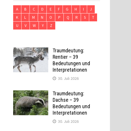
A
B
C
D
E
F
G
H
I
J
K
L
M
N
O
P
Q
R
S
T
U
V
W
Y
Z
Traumdeutung:
Rentier – 39
Bedeutungen und
Interpretationen
30. Juli 2026
Traumdeutung:
Dachse – 39
Bedeutungen und
Interpretationen
30. Juli 2026