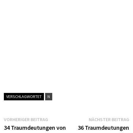
VERSCHLAGWORTET
N
Beitragsnavigation
Vorheriger
N
VORHERIGER BEITRAG
NÄCHSTER BEITRAG
Beitrag:
B
34 Traumdeutungen von
36 Traumdeutungen