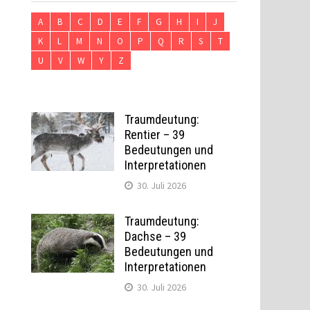
A
B
C
D
E
F
G
H
I
J
K
L
M
N
O
P
Q
R
S
T
U
V
W
Y
Z
Traumdeutung:
Rentier – 39
Bedeutungen und
Interpretationen
30. Juli 2026
Traumdeutung:
Dachse – 39
Bedeutungen und
Interpretationen
30. Juli 2026