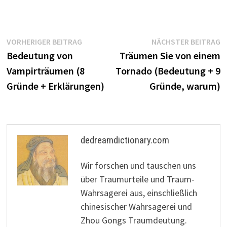
Beitragsnavigation
Vorheriger
N
VORHERIGER BEITRAG
NÄCHSTER BEITRAG
Beitrag:
B
Bedeutung von
Träumen Sie von einem
Vampirträumen (8
Tornado (Bedeutung + 9
Gründe + Erklärungen)
Gründe, warum)
dedreamdictionary.com
Wir forschen und tauschen uns
über Traumurteile und Traum-
Wahrsagerei aus, einschließlich
chinesischer Wahrsagerei und
Zhou Gongs Traumdeutung.