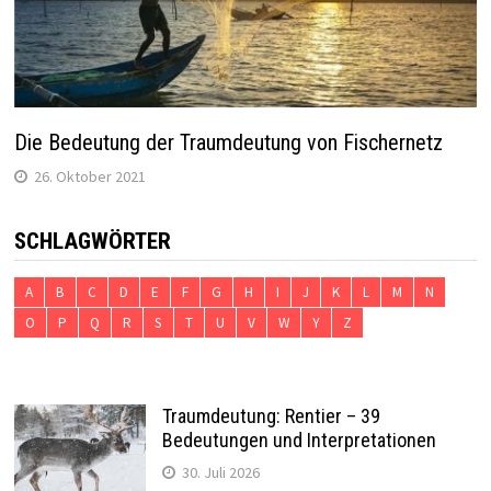
Die Bedeutung der Traumdeutung von Fischernetz
26. Oktober 2021
SCHLAGWÖRTER
A
B
C
D
E
F
G
H
I
J
K
L
M
N
O
P
Q
R
S
T
U
V
W
Y
Z
Traumdeutung: Rentier – 39
Bedeutungen und Interpretationen
30. Juli 2026