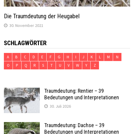
Die Traumdeutung der Heugabel
30. November 2021
SCHLAGWÖRTER
A
B
C
D
E
F
G
H
I
J
K
L
M
N
O
P
Q
R
S
T
U
V
W
Y
Z
Traumdeutung: Rentier – 39
Bedeutungen und Interpretationen
30. Juli 2026
Traumdeutung: Dachse – 39
Bedeutungen und Interpretationen