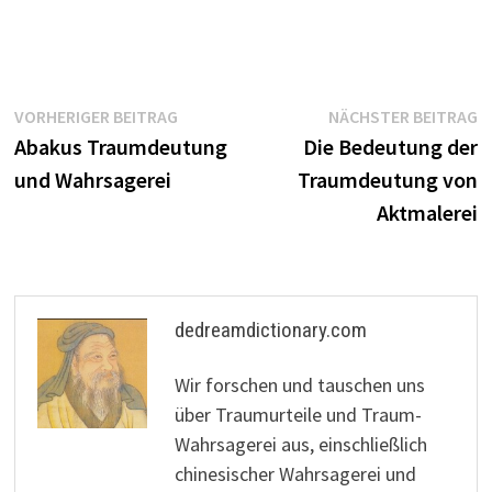
Beitragsnavigation
Vorheriger
N
VORHERIGER BEITRAG
NÄCHSTER BEITRAG
Beitrag:
B
Abakus Traumdeutung
Die Bedeutung der
und Wahrsagerei
Traumdeutung von
Aktmalerei
dedreamdictionary.com
Wir forschen und tauschen uns
über Traumurteile und Traum-
Wahrsagerei aus, einschließlich
chinesischer Wahrsagerei und