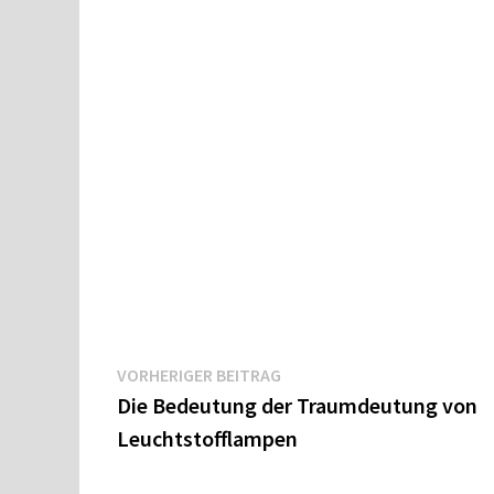
Beitragsnavigation
Vorheriger
VORHERIGER BEITRAG
Beitrag:
Die Bedeutung der Traumdeutung von
Leuchtstofflampen