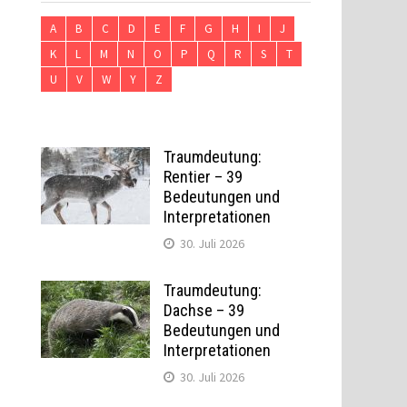
A
B
C
D
E
F
G
H
I
J
K
L
M
N
O
P
Q
R
S
T
U
V
W
Y
Z
Traumdeutung:
Rentier – 39
Bedeutungen und
Interpretationen
30. Juli 2026
Traumdeutung:
Dachse – 39
Bedeutungen und
Interpretationen
30. Juli 2026