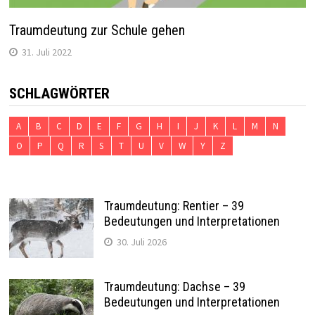
Traumdeutung zur Schule gehen
31. Juli 2022
SCHLAGWÖRTER
A
B
C
D
E
F
G
H
I
J
K
L
M
N
O
P
Q
R
S
T
U
V
W
Y
Z
Traumdeutung: Rentier – 39
Bedeutungen und Interpretationen
30. Juli 2026
Traumdeutung: Dachse – 39
Bedeutungen und Interpretationen