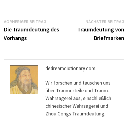
Beitragsnavigation
Vorheriger
N
VORHERIGER BEITRAG
NÄCHSTER BEITRAG
Beitrag:
B
Die Traumdeutung des
Traumdeutung von
Vorhangs
Briefmarken
dedreamdictionary.com
Wir forschen und tauschen uns
über Traumurteile und Traum-
Wahrsagerei aus, einschließlich
chinesischer Wahrsagerei und
Zhou Gongs Traumdeutung.