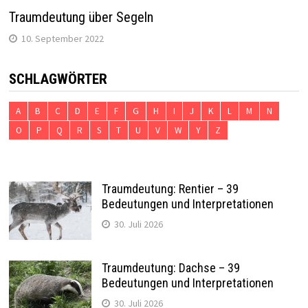
Traumdeutung über Segeln
10. September 2022
SCHLAGWÖRTER
A
B
C
D
E
F
G
H
I
J
K
L
M
N
O
P
Q
R
S
T
U
V
W
Y
Z
Traumdeutung: Rentier – 39
Bedeutungen und Interpretationen
30. Juli 2026
Traumdeutung: Dachse – 39
Bedeutungen und Interpretationen
30. Juli 2026