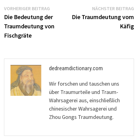
Beitragsnavigation
Vorheriger
N
VORHERIGER BEITRAG
NÄCHSTER BEITRAG
Beitrag:
B
Die Bedeutung der
Die Traumdeutung vom
Traumdeutung von
Käfig
Fischgräte
dedreamdictionary.com
Wir forschen und tauschen uns
über Traumurteile und Traum-
Wahrsagerei aus, einschließlich
chinesischer Wahrsagerei und
Zhou Gongs Traumdeutung.