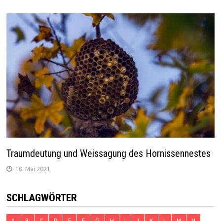
Traumdeutung und Weissagung des Hornissennestes
10. Mai 2021
SCHLAGWÖRTER
A
B
C
D
E
F
G
H
I
J
K
L
M
N