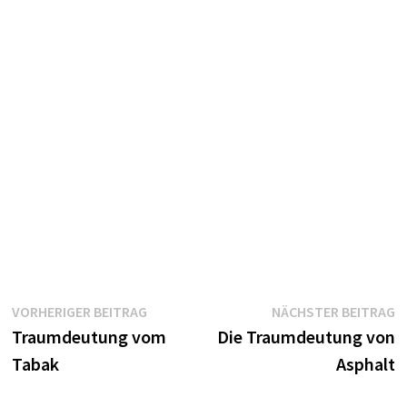
Beitragsnavigation
Vorheriger
N
VORHERIGER BEITRAG
NÄCHSTER BEITRAG
Beitrag:
B
Traumdeutung vom
Die Traumdeutung von
Tabak
Asphalt