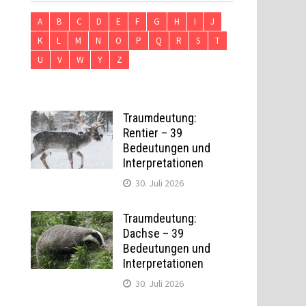
A
B
C
D
E
F
G
H
I
J
K
L
M
N
O
P
Q
R
S
T
U
V
W
Y
Z
Traumdeutung:
Rentier – 39
Bedeutungen und
Interpretationen
30. Juli 2026
Traumdeutung:
Dachse – 39
Bedeutungen und
Interpretationen
30. Juli 2026