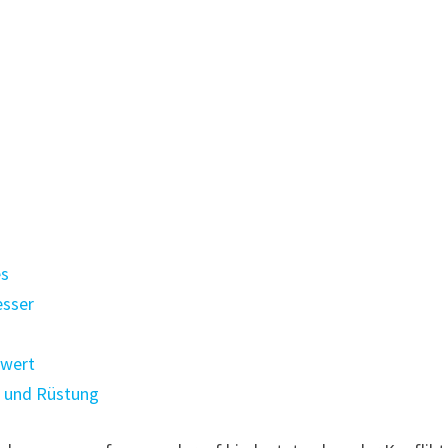
es
esser
hwert
 und Rüstung