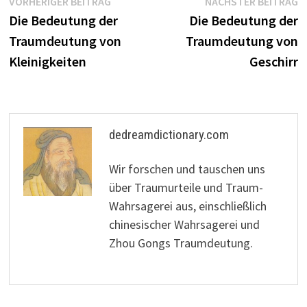
Beitragsnavigation
Vorheriger
N
VORHERIGER BEITRAG
NÄCHSTER BEITRAG
Beitrag:
B
Die Bedeutung der
Die Bedeutung der
Traumdeutung von
Traumdeutung von
Kleinigkeiten
Geschirr
dedreamdictionary.com
Wir forschen und tauschen uns
über Traumurteile und Traum-
Wahrsagerei aus, einschließlich
chinesischer Wahrsagerei und
Zhou Gongs Traumdeutung.