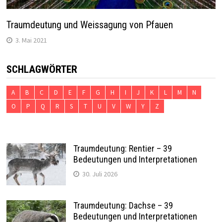
Traumdeutung und Weissagung von Pfauen
3. Mai 2021
SCHLAGWÖRTER
A
B
C
D
E
F
G
H
I
J
K
L
M
N
O
P
Q
R
S
T
U
V
W
Y
Z
Traumdeutung: Rentier – 39
Bedeutungen und Interpretationen
30. Juli 2026
Traumdeutung: Dachse – 39
Bedeutungen und Interpretationen