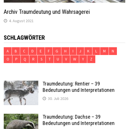
Archiv Traumdeutung und Wahrsagerei
4. August 2021
SCHLAGWÖRTER
A
B
C
D
E
F
G
H
I
J
K
L
M
N
O
P
Q
R
S
T
U
V
W
Y
Z
Traumdeutung: Rentier – 39
Bedeutungen und Interpretationen
30. Juli 2026
Traumdeutung: Dachse – 39
Bedeutungen und Interpretationen