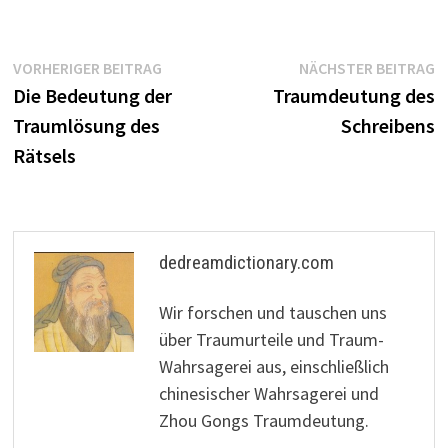
Beitragsnavigation
Vorheriger
N
VORHERIGER BEITRAG
NÄCHSTER BEITRAG
Beitrag:
B
Die Bedeutung der
Traumdeutung des
Traumlösung des
Schreibens
Rätsels
dedreamdictionary.com
Wir forschen und tauschen uns
über Traumurteile und Traum-
Wahrsagerei aus, einschließlich
chinesischer Wahrsagerei und
Zhou Gongs Traumdeutung.