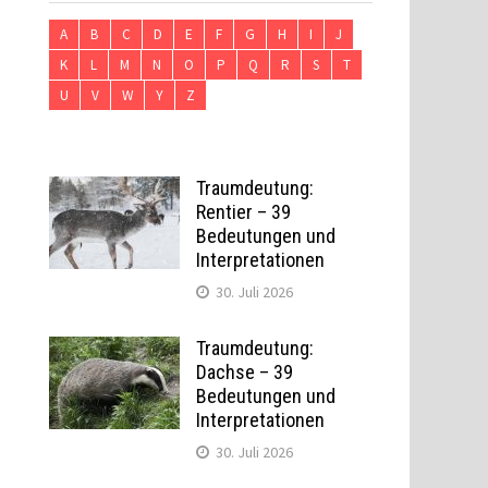
A
B
C
D
E
F
G
H
I
J
K
L
M
N
O
P
Q
R
S
T
U
V
W
Y
Z
Traumdeutung:
Rentier – 39
Bedeutungen und
Interpretationen
30. Juli 2026
Traumdeutung:
Dachse – 39
Bedeutungen und
Interpretationen
30. Juli 2026