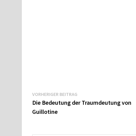
Beitragsnavigation
Vorheriger
VORHERIGER BEITRAG
Beitrag:
Die Bedeutung der Traumdeutung von
Guillotine