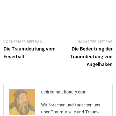
Beitragsnavigation
Vorheriger
N
VORHERIGER BEITRAG
NÄCHSTER BEITRAG
Beitrag:
B
Die Traumdeutung vom
Die Bedeutung der
Feuerball
Traumdeutung von
Angelhaken
dedreamdictionary.com
Wir forschen und tauschen uns
über Traumurteile und Traum-