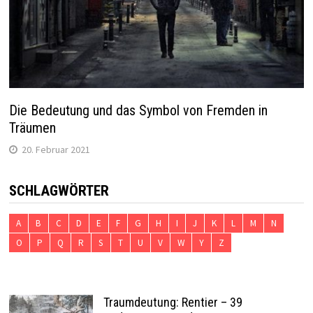
Die Bedeutung und das Symbol von Fremden in
Träumen
20. Februar 2021
SCHLAGWÖRTER
A
B
C
D
E
F
G
H
I
J
K
L
M
N
O
P
Q
R
S
T
U
V
W
Y
Z
Traumdeutung: Rentier – 39