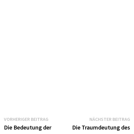
Beitragsnavigation
Vorheriger
N
VORHERIGER BEITRAG
NÄCHSTER BEITRAG
Beitrag:
B
Die Bedeutung der
Die Traumdeutung des