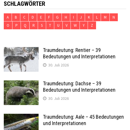
SCHLAGWÖRTER
A
B
C
D
E
F
G
H
I
J
K
L
M
N
O
P
Q
R
S
T
U
V
W
Y
Z
Traumdeutung: Rentier – 39
Bedeutungen und Interpretationen
30. Juli 2026
Traumdeutung: Dachse – 39
Bedeutungen und Interpretationen
30. Juli 2026
Traumdeutung: Aale – 45 Bedeutungen
und Interpretationen