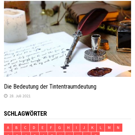
Die Bedeutung der Tintentraumdeutung
28. Juli 2021
SCHLAGWÖRTER
A
B
C
D
E
F
G
H
I
J
K
L
M
N