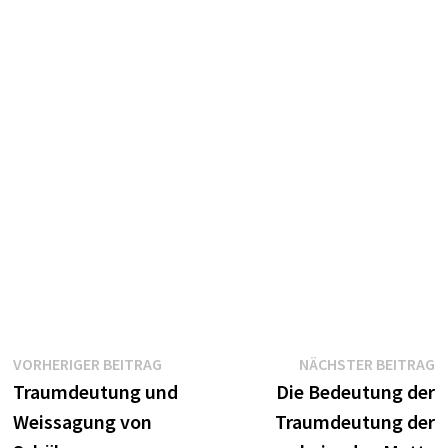
Beitragsnavigation
Vorheriger
N
VORHERIGER BEITRAG
NÄCHSTER BEITRAG
Beitrag:
B
Traumdeutung und
Die Bedeutung der
Weissagung von
Traumdeutung der