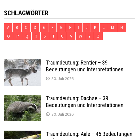
SCHLAGWÖRTER
A
B
C
D
E
F
G
H
I
J
K
L
M
N
O
P
Q
R
S
T
U
V
W
Y
Z
Traumdeutung: Rentier – 39
Bedeutungen und Interpretationen
30. Juli 2026
Traumdeutung: Dachse – 39
Bedeutungen und Interpretationen
30. Juli 2026
Traumdeutung: Aale – 45 Bedeutungen