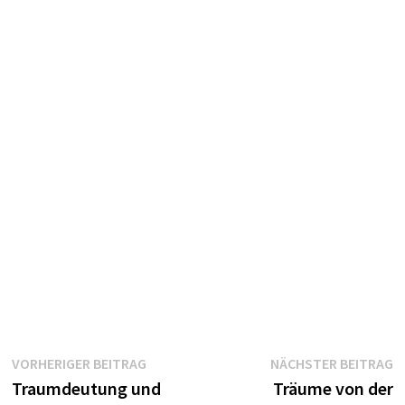
Beitragsnavigation
Vorheriger
N
VORHERIGER BEITRAG
NÄCHSTER BEITRAG
Beitrag:
B
Traumdeutung und
Träume von der