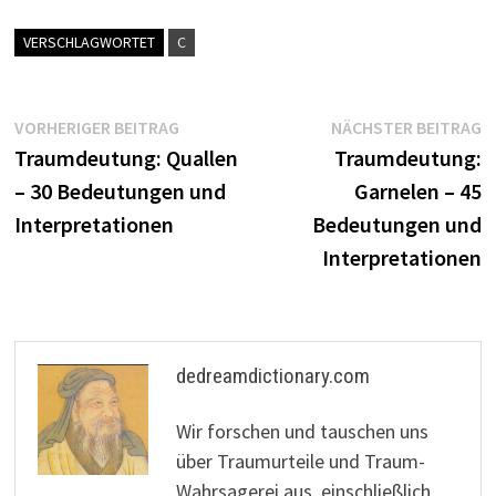
VERSCHLAGWORTET
C
Beitragsnavigation
Vorheriger
N
VORHERIGER BEITRAG
NÄCHSTER BEITRAG
Beitrag:
B
Traumdeutung: Quallen
Traumdeutung:
– 30 Bedeutungen und
Garnelen – 45
Interpretationen
Bedeutungen und
Interpretationen
dedreamdictionary.com
Wir forschen und tauschen uns
über Traumurteile und Traum-
Wahrsagerei aus, einschließlich