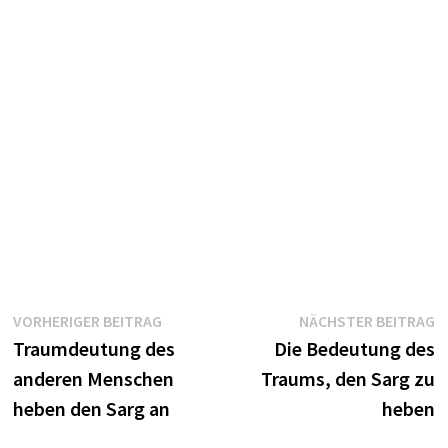
Beitragsnavigation
Vorheriger
N
VORHERIGER BEITRAG
NÄCHSTER BEITRAG
Beitrag:
B
Traumdeutung des
Die Bedeutung des
anderen Menschen
Traums, den Sarg zu
heben den Sarg an
heben