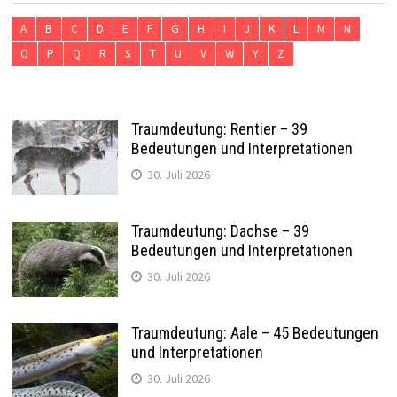
A
B
C
D
E
F
G
H
I
J
K
L
M
N
O
P
Q
R
S
T
U
V
W
Y
Z
Traumdeutung: Rentier – 39
Bedeutungen und Interpretationen
30. Juli 2026
Traumdeutung: Dachse – 39
Bedeutungen und Interpretationen
30. Juli 2026
Traumdeutung: Aale – 45 Bedeutungen
und Interpretationen
30. Juli 2026