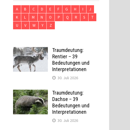
A
B
C
D
E
F
G
H
I
J
K
L
M
N
O
P
Q
R
S
T
U
V
W
Y
Z
Traumdeutung:
Rentier – 39
Bedeutungen und
Interpretationen
30. Juli 2026
Traumdeutung:
Dachse – 39
Bedeutungen und
Interpretationen
30. Juli 2026