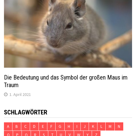
Die Bedeutung und das Symbol der großen Maus im
Traum
1. April 2021
SCHLAGWÖRTER
A
B
C
D
E
F
G
H
I
J
K
L
M
N
O
P
Q
R
S
T
U
V
W
Y
Z