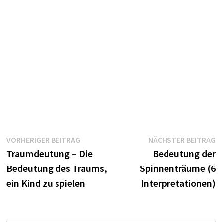
Beitragsnavigation
Vorheriger
N
VORHERIGER BEITRAG
NÄCHSTER BEITRAG
Beitrag:
B
Traumdeutung – Die
Bedeutung der
Bedeutung des Traums,
Spinnenträume (6
ein Kind zu spielen
Interpretationen)