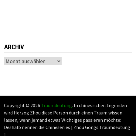
ARCHIV
Archiv
Copyright © 2026
Traumdeutung
. In chinesischen Legenden
wird Herzog Zhou diese Person durch einen Traum wissen
lassen, wenn jemand etwas Wichtiges passieren möchte:
Deshalb nennen die Chinesen es [ Zhou Gongs Traumdeutung
].