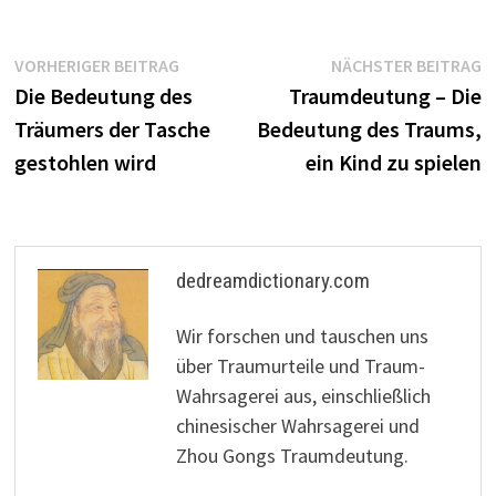
Beitragsnavigation
Vorheriger
N
VORHERIGER BEITRAG
NÄCHSTER BEITRAG
Beitrag:
B
Die Bedeutung des
Traumdeutung – Die
Träumers der Tasche
Bedeutung des Traums,
gestohlen wird
ein Kind zu spielen
dedreamdictionary.com
Wir forschen und tauschen uns
über Traumurteile und Traum-
Wahrsagerei aus, einschließlich
chinesischer Wahrsagerei und
Zhou Gongs Traumdeutung.