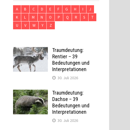
A
B
C
D
E
F
G
H
I
J
K
L
M
N
O
P
Q
R
S
T
U
V
W
Y
Z
Traumdeutung:
Rentier – 39
Bedeutungen und
Interpretationen
30. Juli 2026
Traumdeutung:
Dachse – 39
Bedeutungen und
Interpretationen
30. Juli 2026