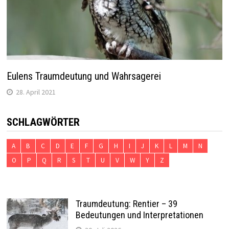
Eulens Traumdeutung und Wahrsagerei
28. April 2021
SCHLAGWÖRTER
A
B
C
D
E
F
G
H
I
J
K
L
M
N
O
P
Q
R
S
T
U
V
W
Y
Z
Traumdeutung: Rentier – 39
Bedeutungen und Interpretationen