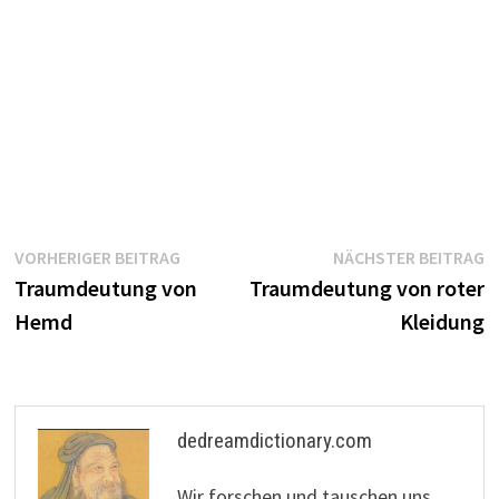
Beitragsnavigation
Vorheriger
N
VORHERIGER BEITRAG
NÄCHSTER BEITRAG
Beitrag:
B
Traumdeutung von
Traumdeutung von roter
Hemd
Kleidung
dedreamdictionary.com
Wir forschen und tauschen uns