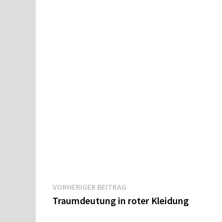
Beitragsnavigation
Vorheriger
VORHERIGER BEITRAG
Beitrag:
Traumdeutung in roter Kleidung