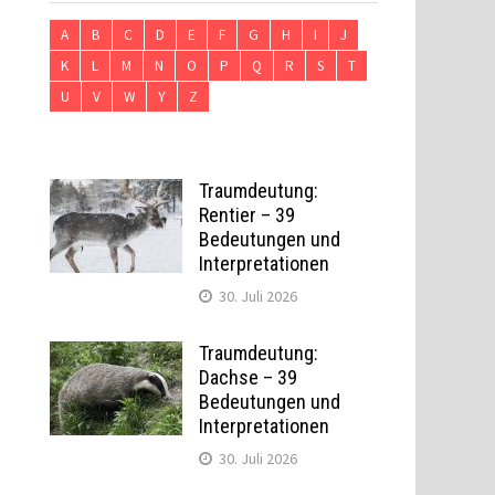
A
B
C
D
E
F
G
H
I
J
K
L
M
N
O
P
Q
R
S
T
U
V
W
Y
Z
Traumdeutung:
Rentier – 39
Bedeutungen und
Interpretationen
30. Juli 2026
Traumdeutung:
Dachse – 39
Bedeutungen und
Interpretationen
30. Juli 2026