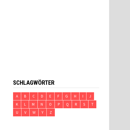
SCHLAGWÖRTER
A
B
C
D
E
F
G
H
I
J
K
L
M
N
O
P
Q
R
S
T
U
V
W
Y
Z