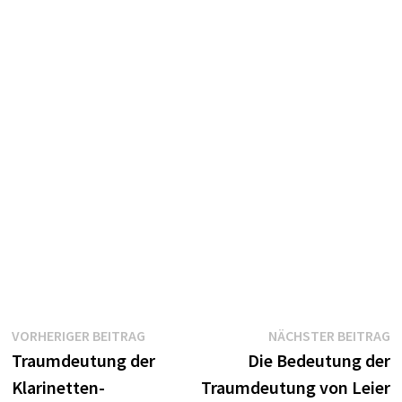
Beitragsnavigation
Vorheriger
N
VORHERIGER BEITRAG
NÄCHSTER BEITRAG
Beitrag:
B
Traumdeutung der
Die Bedeutung der
Klarinetten-
Traumdeutung von Leier