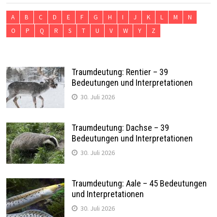
A
B
C
D
E
F
G
H
I
J
K
L
M
N
O
P
Q
R
S
T
U
V
W
Y
Z
Traumdeutung: Rentier – 39
Bedeutungen und Interpretationen
30. Juli 2026
Traumdeutung: Dachse – 39
Bedeutungen und Interpretationen
30. Juli 2026
Traumdeutung: Aale – 45 Bedeutungen
und Interpretationen
30. Juli 2026