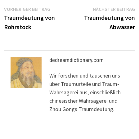
Beitragsnavigation
Vorheriger
N
VORHERIGER BEITRAG
NÄCHSTER BEITRAG
Beitrag:
B
Traumdeutung von
Traumdeutung von
Rohrstock
Abwasser
dedreamdictionary.com
Wir forschen und tauschen uns
über Traumurteile und Traum-
Wahrsagerei aus, einschließlich
chinesischer Wahrsagerei und
Zhou Gongs Traumdeutung.