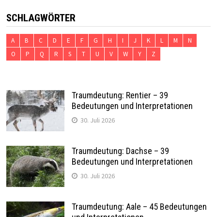
SCHLAGWÖRTER
A
B
C
D
E
F
G
H
I
J
K
L
M
N
O
P
Q
R
S
T
U
V
W
Y
Z
Traumdeutung: Rentier – 39
Bedeutungen und Interpretationen
30. Juli 2026
Traumdeutung: Dachse – 39
Bedeutungen und Interpretationen
30. Juli 2026
Traumdeutung: Aale – 45 Bedeutungen