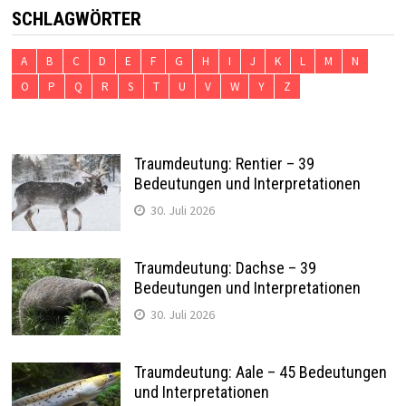
SCHLAGWÖRTER
A
B
C
D
E
F
G
H
I
J
K
L
M
N
O
P
Q
R
S
T
U
V
W
Y
Z
Traumdeutung: Rentier – 39
Bedeutungen und Interpretationen
30. Juli 2026
Traumdeutung: Dachse – 39
Bedeutungen und Interpretationen
30. Juli 2026
Traumdeutung: Aale – 45 Bedeutungen
und Interpretationen