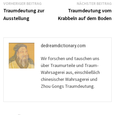
Beitragsnavigation
Vorheriger
N
VORHERIGER BEITRAG
NÄCHSTER BEITRAG
Beitrag:
B
Traumdeutung zur
Traumdeutung vom
Ausstellung
Krabbeln auf dem Boden
dedreamdictionary.com
Wir forschen und tauschen uns
über Traumurteile und Traum-
Wahrsagerei aus, einschließlich
chinesischer Wahrsagerei und
Zhou Gongs Traumdeutung.