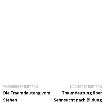
Beitragsnavigation
Vorheriger
N
VORHERIGER BEITRAG
NÄCHSTER BEITRAG
Beitrag:
B
Die Traumdeutung vom
Traumdeutung über
Stehen
Sehnsucht nach Bildung