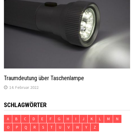
Traumdeutung über Taschenlampe
14. Februar 2022
SCHLAGWÖRTER
A
B
C
D
E
F
G
H
I
J
K
L
M
N
O
P
Q
R
S
T
U
V
W
Y
Z