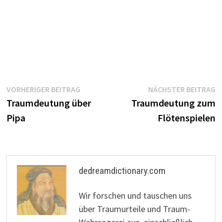
Beitragsnavigation
Vorheriger
N
VORHERIGER BEITRAG
NÄCHSTER BEITRAG
Beitrag:
B
Traumdeutung über
Traumdeutung zum
Pipa
Flötenspielen
dedreamdictionary.com
Wir forschen und tauschen uns
über Traumurteile und Traum-