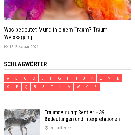
Was bedeutet Mund in einem Traum? Traum
Weissagung
18. Februar 2021
SCHLAGWÖRTER
A
B
C
D
E
F
G
H
I
J
K
L
M
N
O
P
Q
R
S
T
U
V
W
Y
Z
Traumdeutung: Rentier – 39
Bedeutungen und Interpretationen
30. Juli 2026