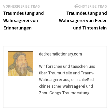
Beitragsnavigation
Vorheriger
N
VORHERIGER BEITRAG
NÄCHSTER BEITRAG
Beitrag:
B
Traumdeutung und
Traumdeutung und
Wahrsagerei von
Wahrsagerei von Feder
Erinnerungen
und Tintenstein
dedreamdictionary.com
Wir forschen und tauschen uns
über Traumurteile und Traum-
Wahrsagerei aus, einschließlich
chinesischer Wahrsagerei und
Zhou Gongs Traumdeutung.