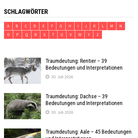
SCHLAGWÖRTER
A
B
C
D
E
F
G
H
I
J
K
L
M
N
O
P
Q
R
S
T
U
V
W
Y
Z
Traumdeutung: Rentier – 39
Bedeutungen und Interpretationen
30. Juli 2026
Traumdeutung: Dachse – 39
Bedeutungen und Interpretationen
30. Juli 2026
Traumdeutung: Aale – 45 Bedeutungen