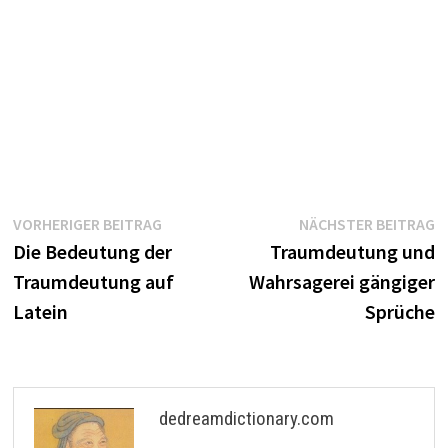
Beitragsnavigation
Vorheriger
N
VORHERIGER BEITRAG
NÄCHSTER BEITRAG
Beitrag:
B
Die Bedeutung der
Traumdeutung und
Traumdeutung auf
Wahrsagerei gängiger
Latein
Sprüche
dedreamdictionary.com