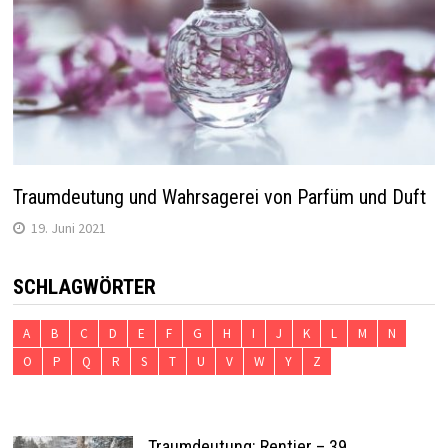
Traumdeutung und Wahrsagerei von Parfüm und Duft
19. Juni 2021
SCHLAGWÖRTER
A
B
C
D
E
F
G
H
I
J
K
L
M
N
O
P
Q
R
S
T
U
V
W
Y
Z
Traumdeutung: Rentier – 39