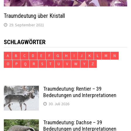
Traumdeutung über Kristall
29. September 2021
SCHLAGWÖRTER
A
B
C
D
E
F
G
H
I
J
K
L
M
N
O
P
Q
R
S
T
U
V
W
Y
Z
Traumdeutung: Rentier – 39
Bedeutungen und Interpretationen
30. Juli 2026
Traumdeutung: Dachse – 39
Bedeutungen und Interpretationen