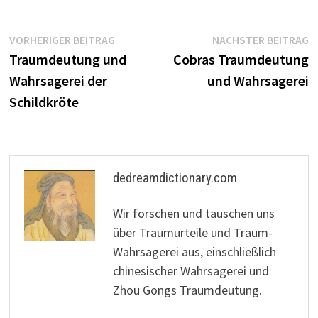
Beitragsnavigation
Vorheriger
N
VORHERIGER BEITRAG
NÄCHSTER BEITRAG
Beitrag:
B
Traumdeutung und
Cobras Traumdeutung
Wahrsagerei der
und Wahrsagerei
Schildkröte
dedreamdictionary.com
Wir forschen und tauschen uns
über Traumurteile und Traum-
Wahrsagerei aus, einschließlich
chinesischer Wahrsagerei und
Zhou Gongs Traumdeutung.