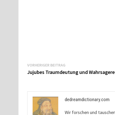
Beitragsnavigation
Vorheriger
VORHERIGER BEITRAG
Beitrag:
Jujubes Traumdeutung und Wahrsagere
dedreamdictionary.com
Wir forschen und tausche