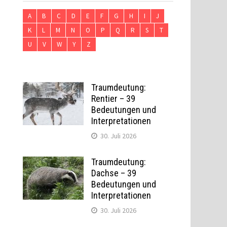
A
B
C
D
E
F
G
H
I
J
K
L
M
N
O
P
Q
R
S
T
U
V
W
Y
Z
Traumdeutung:
Rentier – 39
Bedeutungen und
Interpretationen
30. Juli 2026
Traumdeutung:
Dachse – 39
Bedeutungen und
Interpretationen
30. Juli 2026