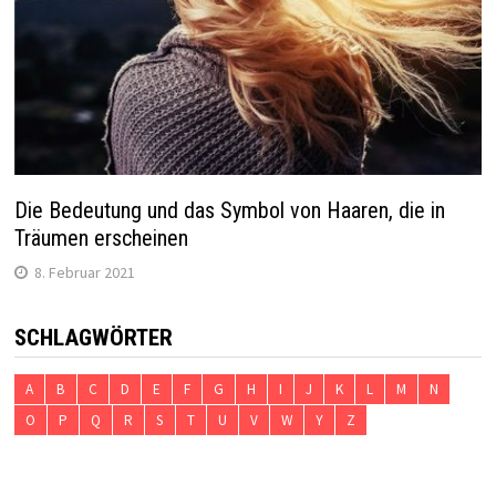
Die Bedeutung und das Symbol von Haaren, die in
Träumen erscheinen
8. Februar 2021
SCHLAGWÖRTER
A
B
C
D
E
F
G
H
I
J
K
L
M
N
O
P
Q
R
S
T
U
V
W
Y
Z