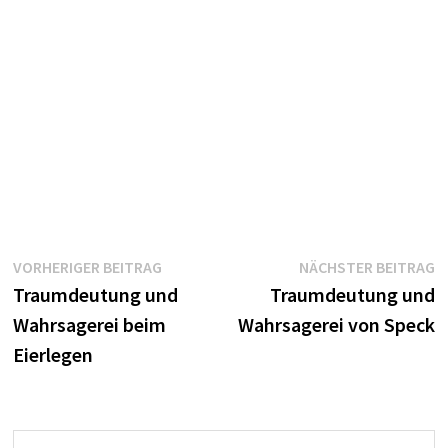
Beitragsnavigation
Vorheriger
N
VORHERIGER BEITRAG
NÄCHSTER BEITRAG
Beitrag:
B
Traumdeutung und
Traumdeutung und
Wahrsagerei beim
Wahrsagerei von Speck
Eierlegen