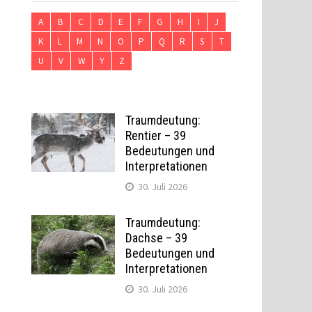
A
B
C
D
E
F
G
H
I
J
K
L
M
N
O
P
Q
R
S
T
U
V
W
Y
Z
Traumdeutung:
Rentier – 39
Bedeutungen und
Interpretationen
30. Juli 2026
Traumdeutung:
Dachse – 39
Bedeutungen und
Interpretationen
30. Juli 2026