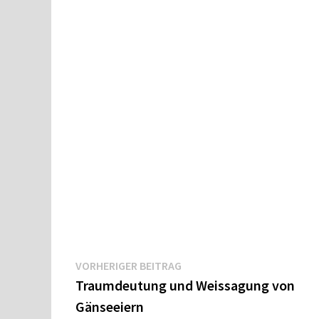
Beitragsnavigation
Vorheriger
VORHERIGER BEITRAG
Beitrag:
Traumdeutung und Weissagung von
Gänseeiern