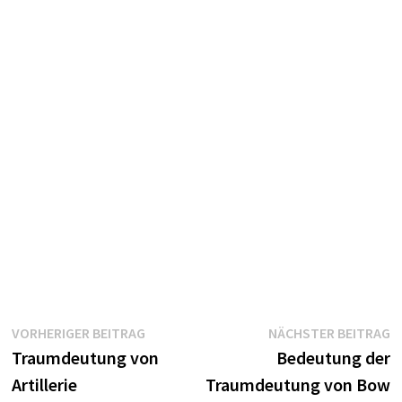
Beitragsnavigation
Vorheriger
N
VORHERIGER BEITRAG
NÄCHSTER BEITRAG
Beitrag:
B
Traumdeutung von
Bedeutung der
Artillerie
Traumdeutung von Bow