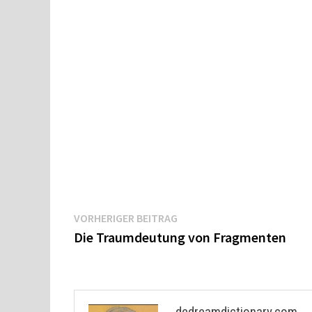
Beitragsnavigation
Vorheriger
VORHERIGER BEITRAG
Beitrag:
Die Traumdeutung von Fragmenten
dedreamdictionary.com