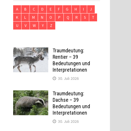
A
B
C
D
E
F
G
H
I
J
K
L
M
N
O
P
Q
R
S
T
U
V
W
Y
Z
Traumdeutung:
Rentier – 39
Bedeutungen und
Interpretationen
30. Juli 2026
Traumdeutung:
Dachse – 39
Bedeutungen und
Interpretationen
30. Juli 2026