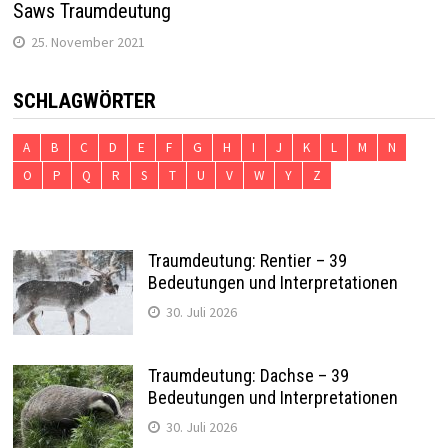
Saws Traumdeutung
25. November 2021
SCHLAGWÖRTER
A
B
C
D
E
F
G
H
I
J
K
L
M
N
O
P
Q
R
S
T
U
V
W
Y
Z
Traumdeutung: Rentier – 39
Bedeutungen und Interpretationen
30. Juli 2026
Traumdeutung: Dachse – 39
Bedeutungen und Interpretationen
30. Juli 2026