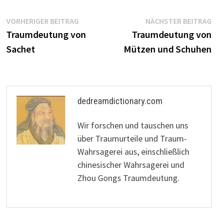
Beitragsnavigation
Vorheriger
N
VORHERIGER BEITRAG
NÄCHSTER BEITRAG
Beitrag:
B
Traumdeutung von
Traumdeutung von
Sachet
Mützen und Schuhen
dedreamdictionary.com
Wir forschen und tauschen uns
über Traumurteile und Traum-
Wahrsagerei aus, einschließlich
chinesischer Wahrsagerei und
Zhou Gongs Traumdeutung.