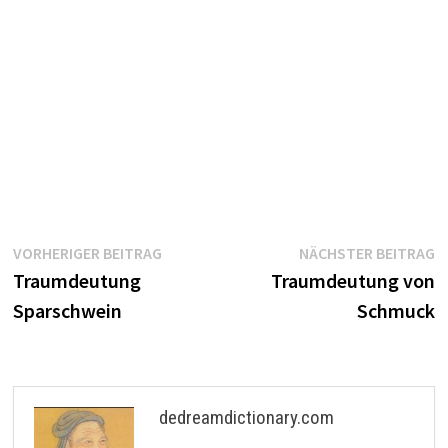
Beitragsnavigation
Vorheriger
N
VORHERIGER BEITRAG
NÄCHSTER BEITRAG
Beitrag:
B
Traumdeutung
Traumdeutung von
Sparschwein
Schmuck
dedreamdictionary.com