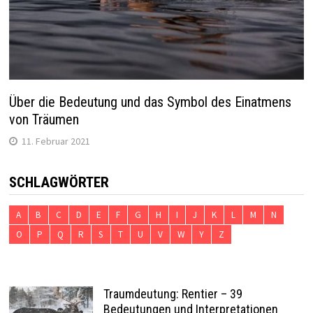
Über die Bedeutung und das Symbol des Einatmens
von Träumen
11. Februar 2021
SCHLAGWÖRTER
A
B
C
D
E
F
G
H
I
J
K
L
M
N
O
P
Q
R
S
T
U
V
W
Y
Z
Traumdeutung: Rentier – 39
Bedeutungen und Interpretationen