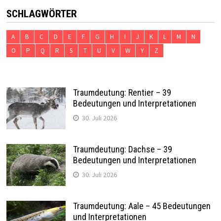
SCHLAGWÖRTER
A
B
C
D
E
F
G
H
I
J
K
L
M
N
O
P
Q
R
S
T
U
V
W
Y
Z
Traumdeutung: Rentier – 39
Bedeutungen und Interpretationen
30. Juli 2026
Traumdeutung: Dachse – 39
Bedeutungen und Interpretationen
30. Juli 2026
Traumdeutung: Aale – 45 Bedeutungen
und Interpretationen