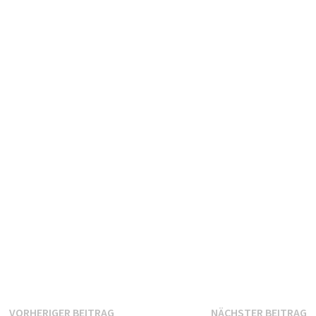
Beitragsnavigation
Vorheriger
N
VORHERIGER BEITRAG
NÄCHSTER BEITRAG