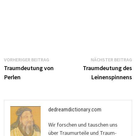
Beitragsnavigation
Vorheriger
N
VORHERIGER BEITRAG
NÄCHSTER BEITRAG
Beitrag:
B
Traumdeutung von
Traumdeutung des
Perlen
Leinenspinnens
dedreamdictionary.com
Wir forschen und tauschen uns
über Traumurteile und Traum-