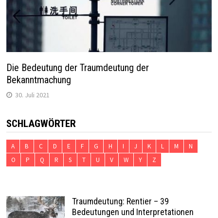
Die Bedeutung der Traumdeutung der
Bekanntmachung
30. Juli 2021
SCHLAGWÖRTER
A
B
C
D
E
F
G
H
I
J
K
L
M
N
O
P
Q
R
S
T
U
V
W
Y
Z
Traumdeutung: Rentier – 39
Bedeutungen und Interpretationen