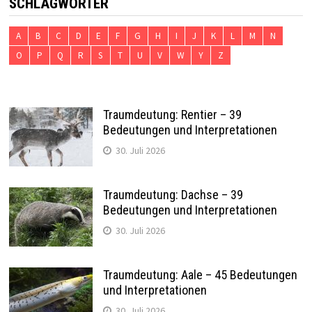
SCHLAGWÖRTER
A
B
C
D
E
F
G
H
I
J
K
L
M
N
O
P
Q
R
S
T
U
V
W
Y
Z
Traumdeutung: Rentier – 39
Bedeutungen und Interpretationen
30. Juli 2026
Traumdeutung: Dachse – 39
Bedeutungen und Interpretationen
30. Juli 2026
Traumdeutung: Aale – 45 Bedeutungen
und Interpretationen
30. Juli 2026