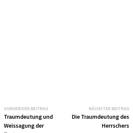
Beitragsnavigation
Vorheriger
N
VORHERIGER BEITRAG
NÄCHSTER BEITRAG
Beitrag:
B
Traumdeutung und
Die Traumdeutung des
Weissagung der
Herrschers