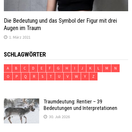
Die Bedeutung und das Symbol der Figur mit drei
Augen im Traum
1. März 2021
SCHLAGWÖRTER
A
B
C
D
E
F
G
H
I
J
K
L
M
N
O
P
Q
R
S
T
U
V
W
Y
Z
Traumdeutung: Rentier – 39
Bedeutungen und Interpretationen
30. Juli 2026