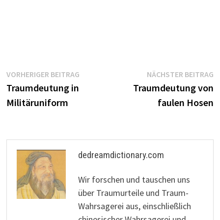
Beitragsnavigation
Vorheriger
N
VORHERIGER BEITRAG
NÄCHSTER BEITRAG
Beitrag:
B
Traumdeutung in
Traumdeutung von
Militäruniform
faulen Hosen
dedreamdictionary.com
Wir forschen und tauschen uns
über Traumurteile und Traum-
Wahrsagerei aus, einschließlich
chinesischer Wahrsagerei und