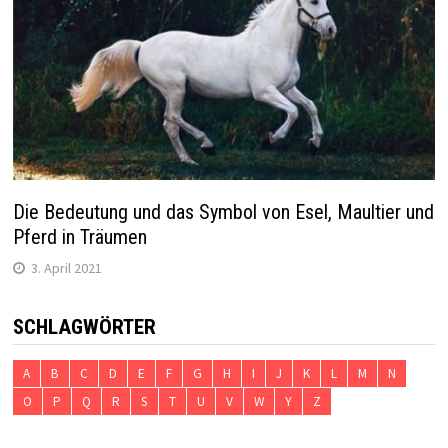
Die Bedeutung und das Symbol von Esel, Maultier und
Pferd in Träumen
3. April 2021
SCHLAGWÖRTER
A
B
C
D
E
F
G
H
I
J
K
L
M
N
O
P
Q
R
S
T
U
V
W
Y
Z