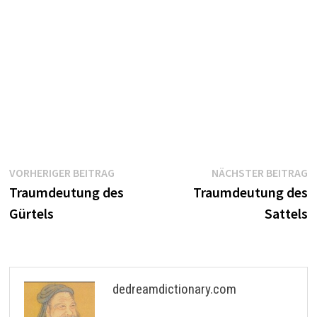
Beitragsnavigation
Vorheriger
N
VORHERIGER BEITRAG
NÄCHSTER BEITRAG
Beitrag:
B
Traumdeutung des
Traumdeutung des
Gürtels
Sattels
dedreamdictionary.com