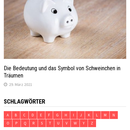
Die Bedeutung und das Symbol von Schweinchen in
Träumen
29. März 2021
SCHLAGWÖRTER
A
B
C
D
E
F
G
H
I
J
K
L
M
N
O
P
Q
R
S
T
U
V
W
Y
Z