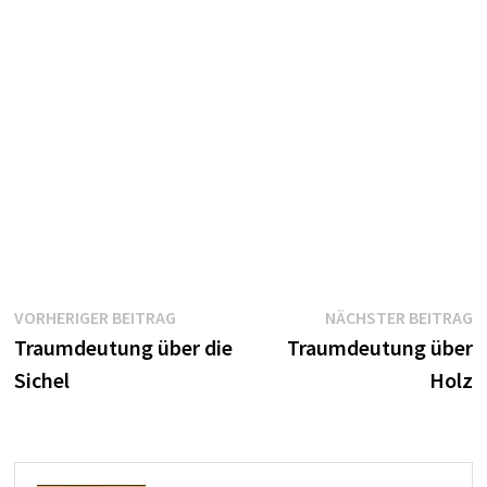
Beitragsnavigation
Vorheriger
N
VORHERIGER BEITRAG
NÄCHSTER BEITRAG
Beitrag:
B
Traumdeutung über die
Traumdeutung über
Sichel
Holz