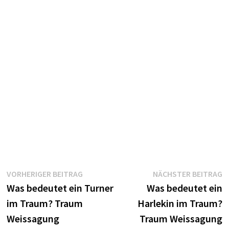
Beitragsnavigation
Vorheriger
N
VORHERIGER BEITRAG
NÄCHSTER BEITRAG
Beitrag:
B
Was bedeutet ein Turner
Was bedeutet ein
im Traum? Traum
Harlekin im Traum?
Weissagung
Traum Weissagung