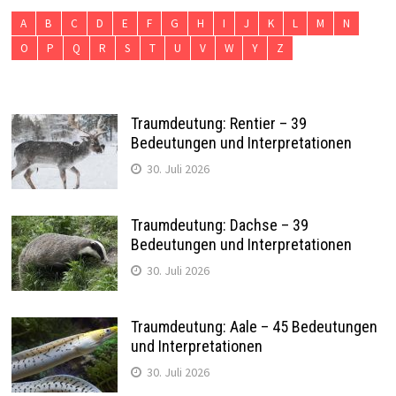
A
B
C
D
E
F
G
H
I
J
K
L
M
N
O
P
Q
R
S
T
U
V
W
Y
Z
Traumdeutung: Rentier – 39
Bedeutungen und Interpretationen
30. Juli 2026
Traumdeutung: Dachse – 39
Bedeutungen und Interpretationen
30. Juli 2026
Traumdeutung: Aale – 45 Bedeutungen
und Interpretationen
30. Juli 2026